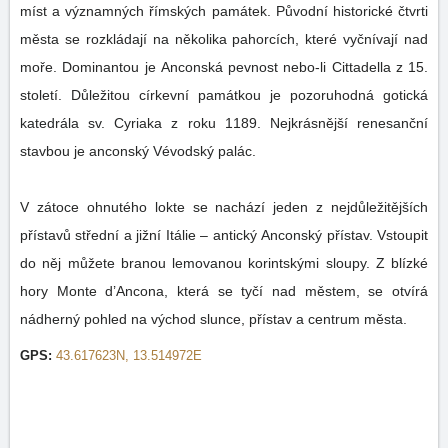
míst a významných římských památek. Původní historické čtvrti
města se rozkládají na několika pahorcích, které vyčnívají nad
moře. Dominantou je Anconská pevnost nebo-li Cittadella z 15.
století. Důležitou církevní památkou je pozoruhodná gotická
katedrála sv. Cyriaka z roku 1189. Nejkrásnější renesanční
stavbou je anconský Vévodský palác.
V zátoce ohnutého lokte se nachází jeden z nejdůležitějších
přístavů střední a jižní Itálie – antický Anconský přístav. Vstoupit
do něj můžete branou lemovanou korintskými sloupy. Z blízké
hory Monte d’Ancona, která se tyčí nad městem, se otvírá
nádherný pohled na východ slunce, přístav a centrum města.
GPS:
43.617623N, 13.514972E